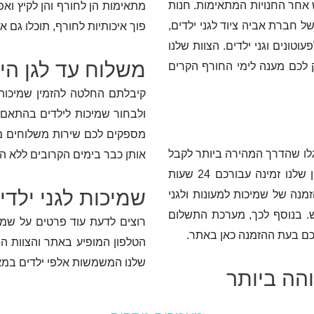
וש אחר החנויות המתאימות. חנות
מתאימות הן לחורף והן לקיץ ו
של חברת אביה ציוד לגני ילדים,
פוך איכותיות לחורף, תוכלו גם 
וק של שמיכות לפעוטונים וגני ילדים. הצוות שלנו
משלוח עד לגן היל
 לכם מענה לימי החורף הקרים
קיבלתם החלטה להזמין שמיכות 
ולבחור שמיכות לילדים בהתאם ל
מספקים לכם שירות משלוחים מהי
גלו שהדרך המהירה ביותר לקבל
אותן כבר בימים הקרובים ללא ה
אותן היא באמצעות הזמנה דרך הטלפון הנייד שלכם. חנות האון ליין שלנו זמינה עבורכם 24 שעות
שמיכות לגני ילדי
ההזמנה של שמיכות למעונות ולגני
 בנוסף לכך, מערכת התשלום
רוצים לדעת עוד פרטים על שמי
ם בעת ההזמנה כאן באתר.
הטלפון המופיע באתר והצוות ה
שלנו המשמשות אלפי ילדים במאו
הה ביותר