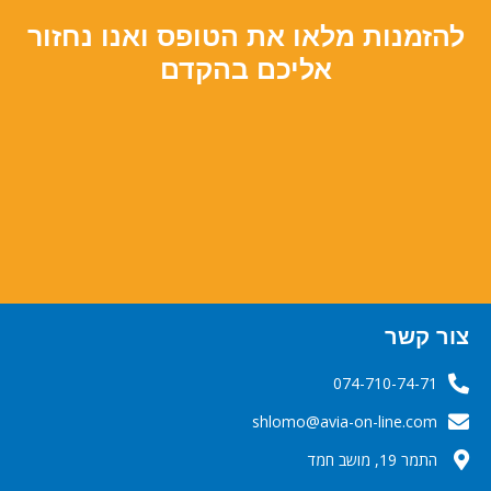
להזמנות מלאו את הטופס ואנו נחזור
אליכם בהקדם
צור קשר
074-710-74-71
‬‬‬shlomo@avia-on-line.com‬
התמר 19, מושב חמד