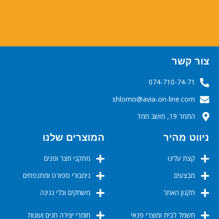
צור קשר
074-710-74-71
‬‬‬shlomo@avia-on-line.com‬
התמר 19, מושב חמד
ניווט מהיר
המוצרים שלנו
קצת עלינו
מתקני חצר ופנים
מבצעים
גימבורי ספורט ומתנפחים
תקנון האתר
משחקים וכלי נגינה
חשמל לבית ומוצרי פנאי
חומרי יצירה חגים ועונות