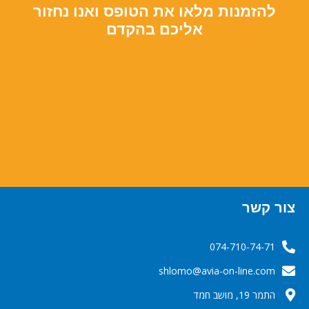
להזמנות מלאו את הטופס ואנו נחזור
אליכם בהקדם
צור קשר
074-710-74-71
‬‬‬shlomo@avia-on-line.com‬
התמר 19, מושב חמד