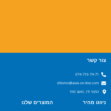
צור קשר
074-710-74-71
‬‬‬shlomo@avia-on-line.com‬
התמר 19, מושב חמד
ניווט מהיר
המוצרים שלנו