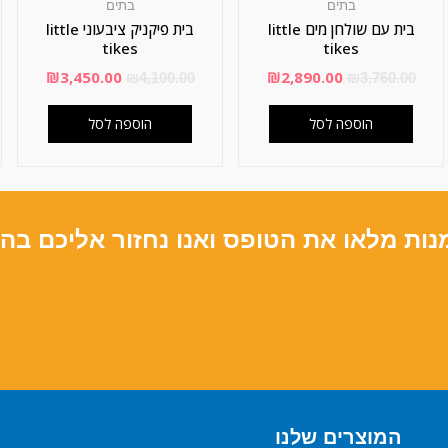
בתים
בתים
בית עם שולחן מים little
בית פיקניק ציבעוני little
tikes
tikes
₪
3,450.00
₪
2,890.00
₪
4,100.00
₪
3,760.00
הוספה לסל
הוספה לסל
נות מלאו את הטופס ואנו נחזור אליכם בה
המוצרים שלנו