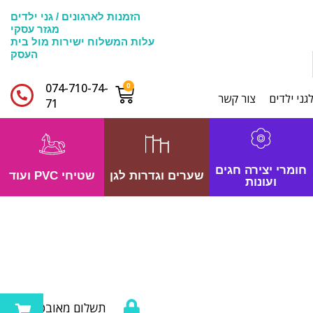
הזמנות לארגונים / גני ילדים
מגזר עסקי
עלות המשלוח ישירות מול בית
העסק
074-710-74-
גני ילדים
צור קשר
71​
חומרי יצירה חגים
שערים וגדרות לגן
שטיחי PVC ועוד
ועונות
תשלום מאובטח