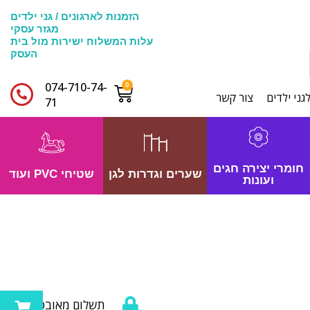
הזמנות לארגונים / גני ילדים
מגזר עסקי
עלות המשלוח ישירות מול בית
העסק
074-710-74-
גני ילדים
צור קשר
71​
חומרי יצירה חגים
שערים וגדרות לגן
שטיחי PVC ועוד
ועונות
תשלום מאובטח