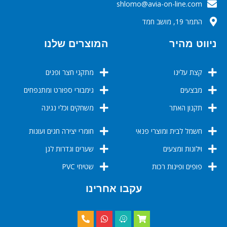
‬‬‬shlomo@avia-on-line.com‬
התמר 19, מושב חמד
ניווט מהיר
המוצרים שלנו
קצת עלינו
מתקני חצר ופנים
מבצעים
גימבורי ספורט ומתנפחים
תקנון האתר
משחקים וכלי נגינה
חשמל לבית ומוצרי פנאי
חומרי יצירה חגים ועונות
וילונות ומצעים
שערים וגדרות לגן
פופים ופינות רכות
שטיחי PVC
עקבו אחרינו