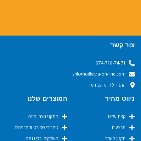
צור קשר
074-710-74-71
‬‬‬shlomo@avia-on-line.com‬
התמר 19, מושב חמד
ניווט מהיר
המוצרים שלנו
קצת עלינו
מתקני חצר ופנים
מבצעים
גימבורי ספורט ומתנפחים
תקנון האתר
משחקים וכלי נגינה