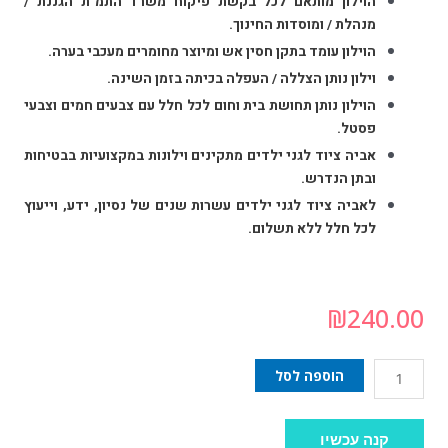
הוילון מותאם לכל בקשת פיקוח משרד התמ"ת הגננת /
מנהלת / ומוסדות החינוך.
הוילון עומד בתקן חסין אש ומיוצר מחומרים מעכבי בערה.
וילון נותן הצללה / העפלה בכיתה בזמן השינה.
הוילון נותן תחושת בית וחום לכל חלל עם צבעים חמים וצבעי
פסטל.
אביה ציוד לגני ילדים מתקינים וילונות במקצועיות בבטיחות
ובתן הנדרש.
לאביה ציוד לגני ילדים עשרות שנים של נסיון, ידע, וייעוץ
לכל חלל ללא תשלום.
₪
240.00
הוספה לסל
קנה עכשיו