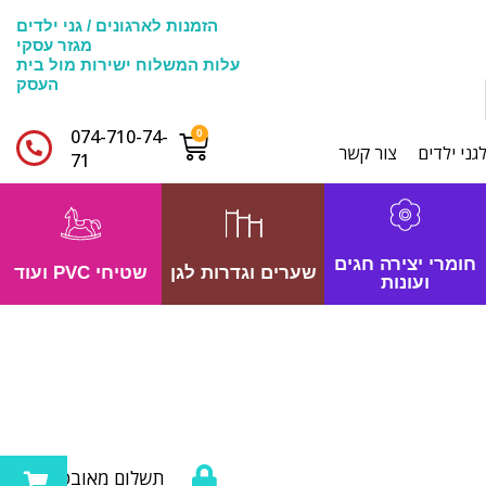
הזמנות לארגונים / גני ילדים
מגזר עסקי
עלות המשלוח ישירות מול בית
העסק
074-710-74-
גני ילדים
צור קשר
71​
חומרי יצירה חגים
שערים וגדרות לגן
שטיחי PVC ועוד
ועונות
תשלום מאובטח