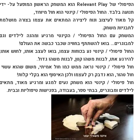
הפיסולי של Relevant Play הוא המשחק הראשון המופעל על- ידי
תנועה בלבד. החול הפיסולי / קינטי הוא חול מיוחד,
קל מאוד לעיצוב ונוח ליצירה המתאים את עצמו בצורה מושלמת
לתבניות משחק.
המשחק עם החול הפיסולי / הקינטי מרגיע ומהנה לילדים וגם
למבוגרים… בואו להשתתף בחוויה שכבר כבשה את העולם!
החול פיסולי / קינטי נע בכוחות עצמו, בואו לעצב אותו, לחוש אותו,
להירגע אתו, לבנות משהו קטן, לבנות משהו גדול.
חול פיסולי / קינטי נראה ממש כמו חול אמיתי, משום שהוא עשוי
חול טהור, הוא נדבק רק לעצמו ולכן האיסוף הוא בקלי קלות!
חול פיסולי / קינטי הוא משחק נעים למגע ומרגיע מאוד, מתאים
לילדים ומבוגרים, בבתי ספר, בעבודה, בפגישות טיפוליות ובבית.