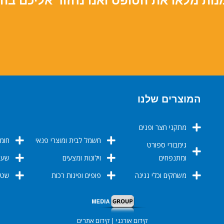
נות מלאו את הטופס ואנו נחזור אליכם בה
המוצרים שלנו
מתקני חצר ופנים
חשמל לבית ומוצרי פנאי
חומר
גימבורי ספורט
ומתנפחים
וילונות ומצעים
שערי
משחקים וכלי נגינה
פופים ופינות רכות
שטיחי
קידום אורגני | קידום אתרים