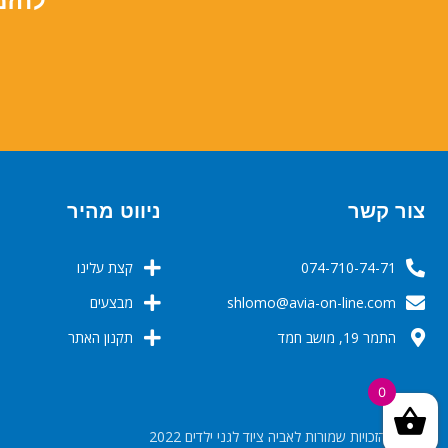
להזמ
צור קשר
ניווט מהיר
074-710-74-71
קצת עלינו
‬‬‬shlomo@avia-on-line.com‬
מבצעים
התמר 19, מושב חמד
תקנון האתר
0
© כל הזכויות שמורות לאביה ציוד לגני ילדים 2022