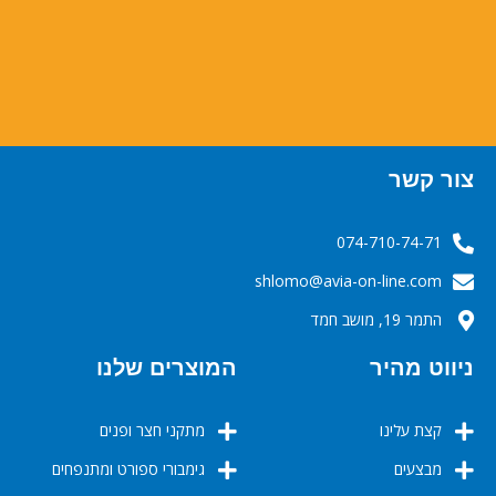
צור קשר
074-710-74-71
‬‬‬shlomo@avia-on-line.com‬
התמר 19, מושב חמד
ניווט מהיר
המוצרים שלנו
קצת עלינו
מתקני חצר ופנים
מבצעים
גימבורי ספורט ומתנפחים