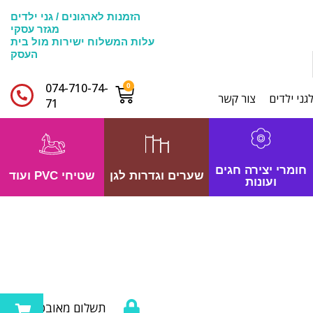
הזמנות לארגונים / גני ילדים
מגזר עסקי
עלות המשלוח ישירות מול בית
העסק
074-710-74-
גני ילדים
צור קשר
71​
חומרי יצירה חגים
שערים וגדרות לגן
שטיחי PVC ועוד
ועונות
תשלום מאובטח