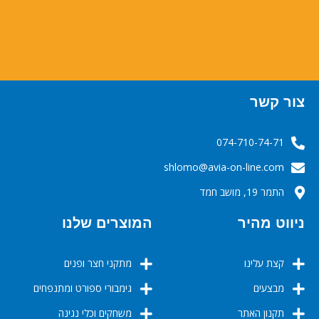
צור קשר
074-710-74-71
‬‬‬shlomo@avia-on-line.com‬
התמר 19, מושב חמד
ניווט מהיר
המוצרים שלנו
קצת עלינו
מתקני חצר ופנים
מבצעים
גימבורי ספורט ומתנפחים
תקנון האתר
משחקים וכלי נגינה