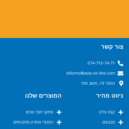
צור קשר
074-710-74-71
‬‬‬shlomo@avia-on-line.com‬
התמר 19, מושב חמד
ניווט מהיר
המוצרים שלנו
קצת עלינו
מתקני חצר ופנים
מבצעים
גימבורי ספורט ומתנפחים