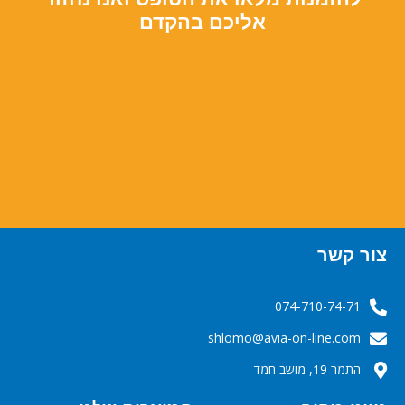
אליכם בהקדם
צור קשר
074-710-74-71
‬‬‬shlomo@avia-on-line.com‬
התמר 19, מושב חמד