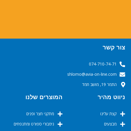
צור קשר
074-710-74-71
‬‬‬shlomo@avia-on-line.com‬
התמר 19, מושב חמד
ניווט מהיר
המוצרים שלנו
קצת עלינו
מתקני חצר ופנים
מבצעים
גימבורי ספורט ומתנפחים