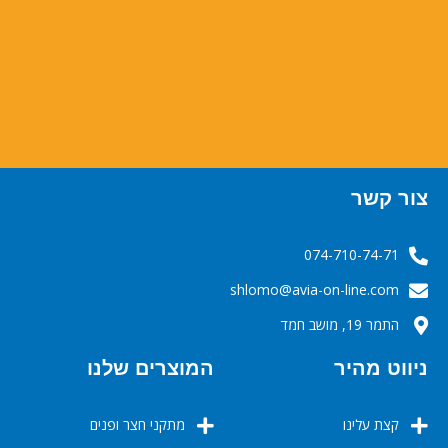
צור קשר
074-710-74-71
‬‬‬shlomo@avia-on-line.com‬
התמר 19, מושב חמד
ניווט מהיר
המוצרים שלנו
קצת עלינו
מתקני חצר ופנים