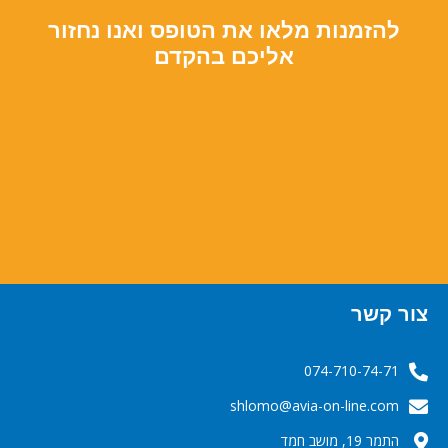
להזמנות מלאו את הטופס ואנו נחזור
אליכם בהקדם
צור קשר
074-710-74-71
‬‬‬shlomo@avia-on-line.com‬
התמר 19, מושב חמד