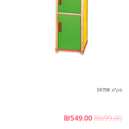
מק"ט: 59708
₪
549.00
₪
699.00