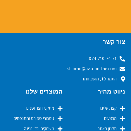
צור קשר
074-710-74-71
‬‬‬shlomo@avia-on-line.com‬
התמר 19, מושב חמד
ניווט מהיר
המוצרים שלנו
קצת עלינו
מתקני חצר ופנים
מבצעים
גימבורי ספורט ומתנפחים
תקנון האתר
משחקים וכלי נגינה