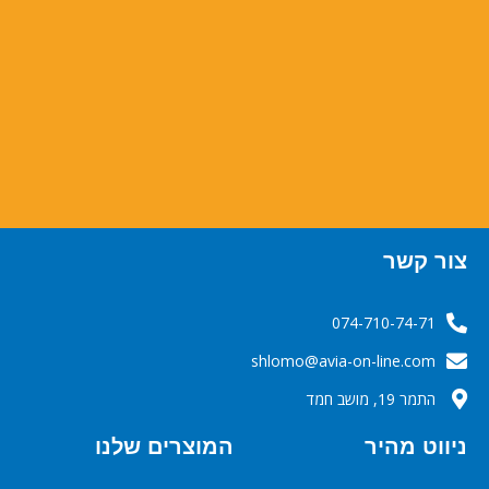
צור קשר
074-710-74-71
‬‬‬shlomo@avia-on-line.com‬
התמר 19, מושב חמד
ניווט מהיר
המוצרים שלנו