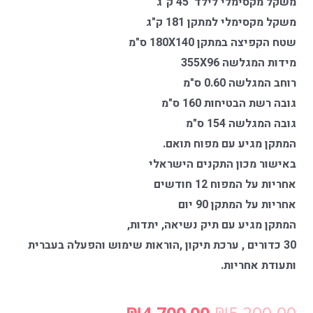
משקל מקסימלי לילד 45 ק"ג
משקל מקסימלי למתקן 181 ק"ג
שטח הקפיצה במתקן 180X140 ס"מ
מידות המגלשה 355X96
רוחב המגלשה 0.60 ס"מ
גובה רשת הבטיחות 160 ס"מ
גובה המגלשה 154 ס"מ
המתקן מגיע עם מפוח תואם.
באישור מכון התקנים הישראלי
אחריות על המפוח 12 חודשים
אחריות על המתקן 90 יום
המתקן מגיע עם תיק נשיאה, יתדות,
30 כדורים , ערכת תיקון ,
הוראות שימוש והפעלה בעברית
ותעודת אחריות.
₪
4,700.00
₪
5,200.00