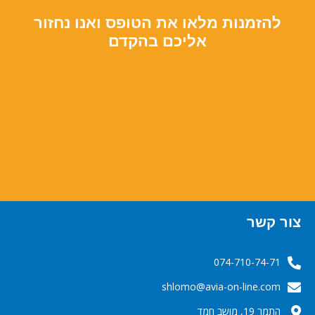
להזמנות מלאו את הטופס ואנו נחזור
אליכם בהקדם
צור קשר
074-710-74-71
‬‬‬shlomo@avia-on-line.com‬
התמר 19, מושב חמד