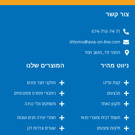
צור קשר
074-710-74-71
‬‬‬shlomo@avia-on-line.com‬
התמר 19, מושב חמד
ניווט מהיר
המוצרים שלנו
קצת עלינו
מתקני חצר ופנים
מבצעים
גימבורי ספורט ומתנפחים
תקנון האתר
משחקים וכלי נגינה
חשמל לבית ומוצרי פנאי
חומרי יצירה חגים ועונות
וילונות ומצעים
שערים וגדרות לגן