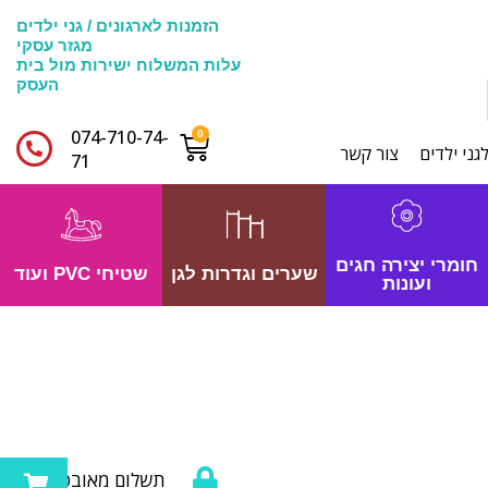
הזמנות לארגונים / גני ילדים
מגזר עסקי
עלות המשלוח ישירות מול בית
העסק
074-710-74-
גני ילדים
צור קשר
71​
חומרי יצירה חגים
שערים וגדרות לגן
שטיחי PVC ועוד
ועונות
תשלום מאובטח