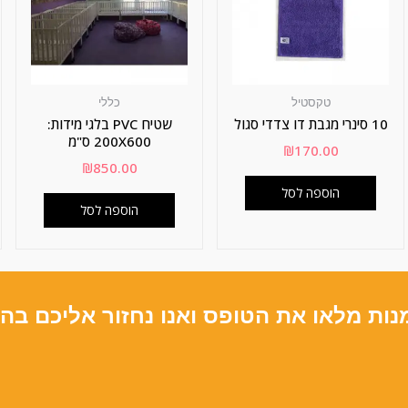
טקסטיל
כללי
10 סינרי מגבת דו צדדי סגול
שטיח PVC בלגי מידות:
200X600 ס"מ
₪
170.00
₪
850.00
הוספה לסל
הוספה לסל
נות מלאו את הטופס ואנו נחזור אליכם בה