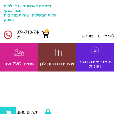
הזמנות לארגונים / גני ילדים
מגזר עסקי
עלות המשלוח ישירות מול בית
העסק
074-710-74-
גני ילדים
צור קשר
71​
חומרי יצירה חגים
שערים וגדרות לגן
שטיחי PVC ועוד
ועונות
תשלום מאובטח