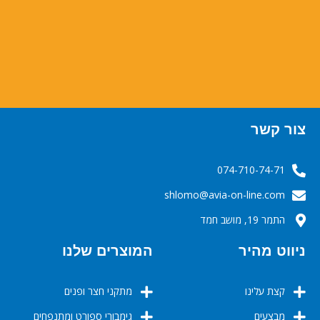
צור קשר
074-710-74-71
‬‬‬shlomo@avia-on-line.com‬
התמר 19, מושב חמד
ניווט מהיר
המוצרים שלנו
קצת עלינו
מתקני חצר ופנים
מבצעים
גימבורי ספורט ומתנפחים