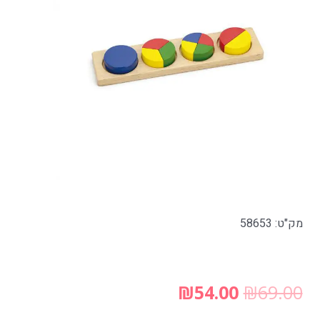
מק"ט: 58653
₪
54.00
₪
69.00