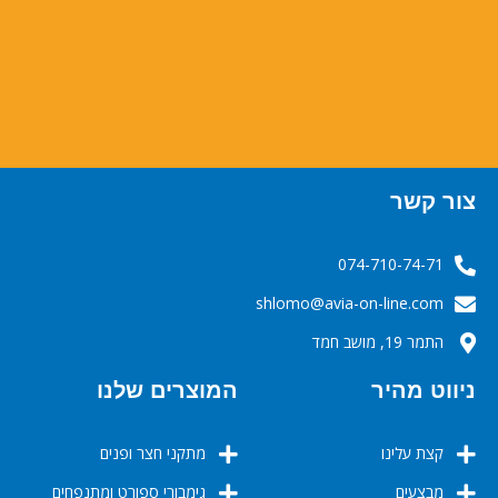
צור קשר
074-710-74-71
‬‬‬shlomo@avia-on-line.com‬
התמר 19, מושב חמד
ניווט מהיר
המוצרים שלנו
קצת עלינו
מתקני חצר ופנים
מבצעים
גימבורי ספורט ומתנפחים