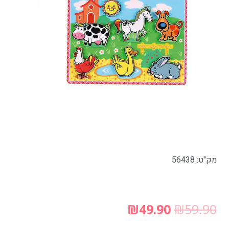
מק"ט: 56438
₪
49.90
₪
59.90