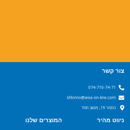
צור קשר
074-710-74-71
‬‬‬shlomo@avia-on-line.com‬
התמר 19, מושב חמד
ניווט מהיר
המוצרים שלנו