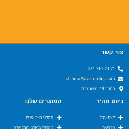
צור קשר
074-710-74-71
‬‬‬shlomo@avia-on-line.com‬
התמר 19, מושב חמד
ניווט מהיר
המוצרים שלנו
קצת עלינו
מתקני חצר ופנים
מבצעים
גימבורי ספורט ומתנפחים