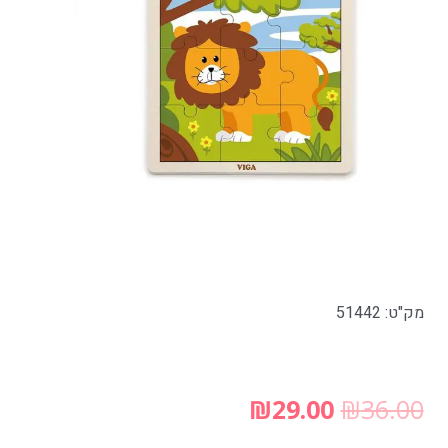
מק"ט: 51442
₪
29.00
₪
36.00