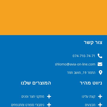
צור קשר
074-710-74-71
‬‬‬shlomo@avia-on-line.com‬
התמר 19, מושב חמד
ניווט מהיר
המוצרים שלנו
קצת עלינו
מתקני חצר ופנים
מבצעים
גימבורי ספורט ומתנפחים