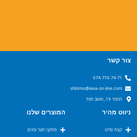
צור קשר
074-710-74-71
‬‬‬shlomo@avia-on-line.com‬
התמר 19, מושב חמד
ניווט מהיר
המוצרים שלנו
קצת עלינו
מתקני חצר ופנים