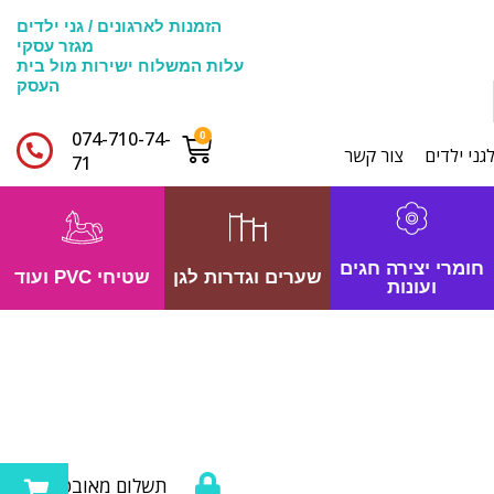
הזמנות לארגונים / גני ילדים
מגזר עסקי
עלות המשלוח ישירות מול בית
העסק
074-710-74-
גני ילדים
צור קשר
71​
חומרי יצירה חגים
שערים וגדרות לגן
שטיחי PVC ועוד
ועונות
תשלום מאובטח