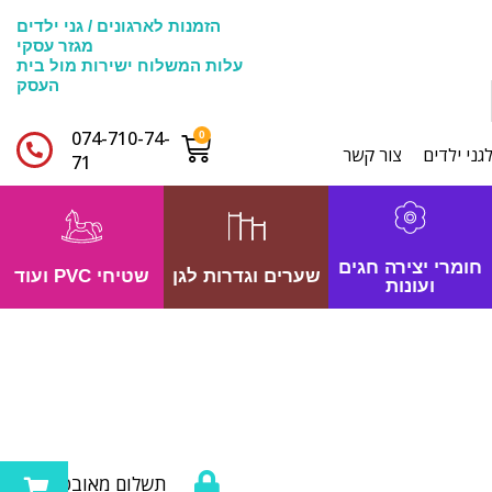
הזמנות לארגונים / גני ילדים
מגזר עסקי
עלות המשלוח ישירות מול בית
העסק
074-710-74-
גני ילדים
צור קשר
71​
חומרי יצירה חגים
שערים וגדרות לגן
שטיחי PVC ועוד
ועונות
תשלום מאובטח