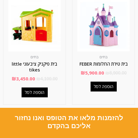
בתים
בתים
בית טירת החלומות FEBER
בית פיקניק ציבעוני little
tikes
₪
5,900.00
₪
8,900.00
₪
3,450.00
₪
4,100.00
הוספה לסל
הוספה לסל
להזמנות מלאו את הטופס ואנו נחזור
אליכם בהקדם