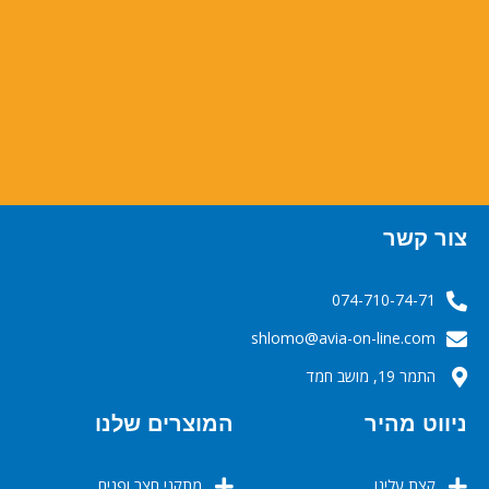
צור קשר
074-710-74-71
‬‬‬shlomo@avia-on-line.com‬
התמר 19, מושב חמד
ניווט מהיר
המוצרים שלנו
קצת עלינו
מתקני חצר ופנים