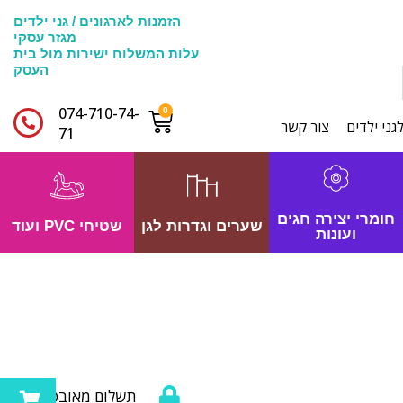
הזמנות לארגונים / גני ילדים
מגזר עסקי
עלות המשלוח ישירות מול בית
העסק
074-710-74-
גני ילדים
צור קשר
71​
חומרי יצירה חגים
שערים וגדרות לגן
שטיחי PVC ועוד
ועונות
תשלום מאובטח