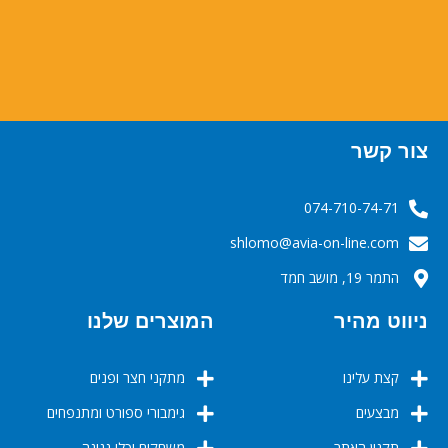
צור קשר
074-710-74-71
‬‬‬shlomo@avia-on-line.com‬
התמר 19, מושב חמד
ניווט מהיר
המוצרים שלנו
קצת עלינו
מתקני חצר ופנים
מבצעים
גימבורי ספורט ומתנפחים
תקנון האתר
משחקים וכלי נגינה