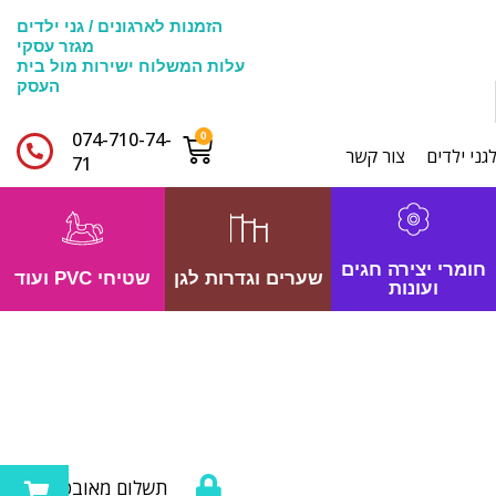
הזמנות לארגונים / גני ילדים
מגזר עסקי
עלות המשלוח ישירות מול בית
העסק
074-710-74-
גני ילדים
צור קשר
71​
חומרי יצירה חגים
שערים וגדרות לגן
שטיחי PVC ועוד
ועונות
תשלום מאובטח