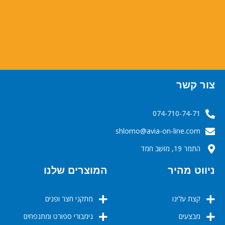
צור קשר
074-710-74-71
‬‬‬shlomo@avia-on-line.com‬
התמר 19, מושב חמד
ניווט מהיר
המוצרים שלנו
קצת עלינו
מתקני חצר ופנים
מבצעים
גימבורי ספורט ומתנפחים