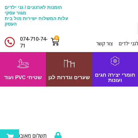
הזמנות לארגונים / גני ילדים
מגזר עסקי
עלות המשלוח ישירות מול בית
העסק
074-710-74-
גני ילדים
צור קשר
71​
חומרי יצירה חגים
שערים וגדרות לגן
שטיחי PVC ועוד
ועונות
תשלום מאובטח